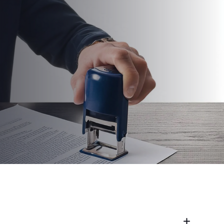
HO et vous
ement
ue
s