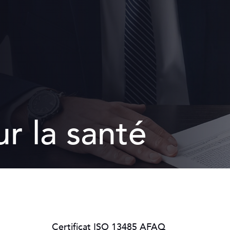
Qui sommes-nous ?
FH ORT
Distribution
Recrut
La qualité pour la santé
Environnement scientifiq
Nos valeurs
Égalité Femmes/Homme
Notre politique RSE
ur la santé
Certificat ISO 13485 AFAQ