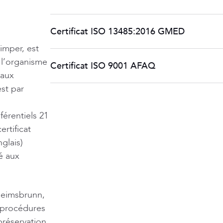
Télécharger
Certificat ISO 13485:2016 GMED
Télécharger
uimper, est
 l’organisme
Certificat ISO 9001 AFAQ
 aux
Télécharger
st par
férentiels 21
ertificat
glais)
é aux
 Heimsbrunn,
s procédures
préservation