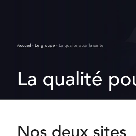
Accueil
-
Le groupe
-
La qualité pour la santé
La qualité po
Nos deux sites