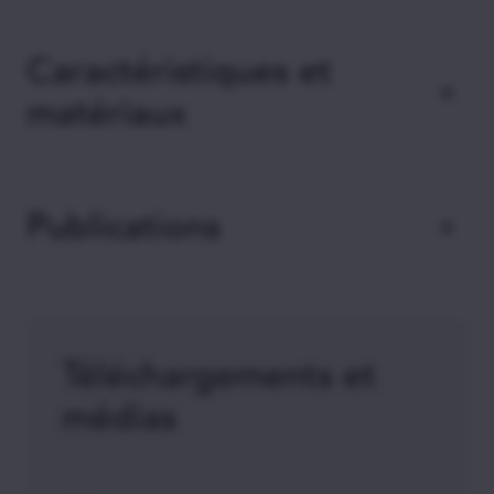
er
Traitement des Hallux Valgus du 1
rayon
(gros orteil) par ostéosynthèse
Caractéristiques et
compressive, suite à des ostéotomies
matériaux
métatarsiennes et phalangiennes, distales
et proximales,
Conçues en alliage de titane (TA6V4),
Ostéosynthèse compressive de fractures
biocompatibles,
de plusieurs os de l’avant-pied.
Publications
Les vis sont délivrées sous emballage
stérile et unitaire,
Lucas, Y.H.J., et al., Treatment of moderate
Disponibles en deux diamètres : Ø2.5 mm
hallux valgus by percutaneous, extra-
(anodisation rose) et Ø3 mm (anodisation
articular reverse-L Chevron (PERC)
bleue).
Téléchargements et
osteotomy. Bone Joint J, 2016. 98-B(3): p.
365-73.
médias