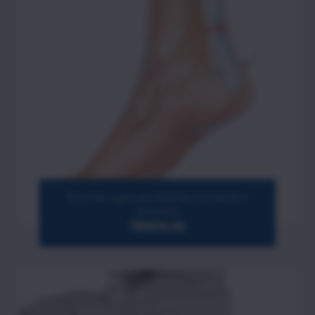
Pour les ruptures fraîches du tendon
d’Achille
TENOLIG