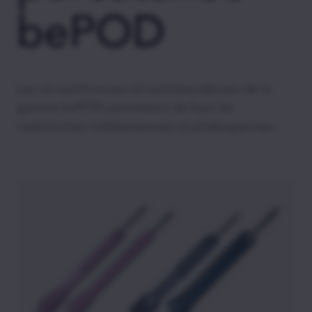
bePOD
Les vis autoforeuses et autotaraudeuses de la
gamme bePOD permettent de fixer les
ostéotomies métatarsiennes et phalangiennes.