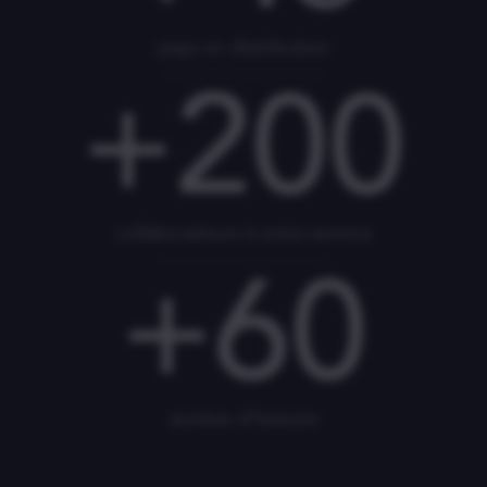
pays en distribution
+
200
collaborateurs à votre service
+
60
années d’histoire